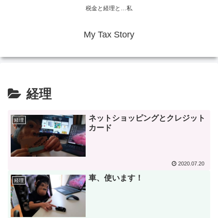
税金と経理と…私
My Tax Story
経理
ネットショッピングとクレジット
経理
カード
2020.07.20
車、使います！
経理