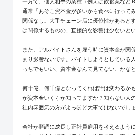
一方で、個人相手の業種（例えば飲食業などＢ 
通常「あそこ資本金が多いから食べに行って
関係なし。大手チェーン店に優位性があると
は関係するものの、直接的な影響は少ないと
また、アルバイトさんを雇う時に資本金が関
まり影響ないです。バイトしようとしている人に
っちでもいい、資本金なんて見てない、かな
何十億、何千億となってくれば話は変わるか
が資本金いくらか知ってますか？知らない人
社内雰囲気の方がよっぽど大事ではないでし
会社が順調に成長し正社員雇用を考えるよう