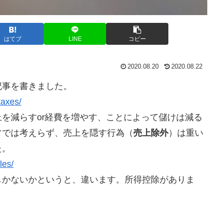
はてブ
LINE
コピー
2020.08.20
2020.08.22
記事を書きました。
taxes/
を減らすor経費を増やす、ことによって儲けは減る
常では考えらず、売上を隠す行為（
売上除外
）は重い
た。
les/
しかないかというと、違います。所得控除がありま
。