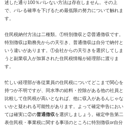
述した通り100％バレない方法は存在しません。その上
で、バレる確率を下げるため最低限の努力について触れま
す。
住民税納付方法は二種類。①特別徴収と②普通徴収です。
特別徴収は勤務先からの天引き、普通徴収は自分で納付と
いう違いがあります。①会社からの天引きを選択してしま
うと副業収入が加算された住民税情報が経理部に渡りま
す。
忙しい経理部が各従業員の住民税についてどこまで関心を
持つか不明ですが、同水準の給料・控除がある他の社員と
比較して住民税が高いとなれば、他に収入があるんじゃな
いかと疑われる可能性があります。よって確定申告におい
ては確実に②の
普通徴収
を選択しましょう。確定申告第二
表住民税・事業税に関する事項のところに特別徴収or自分