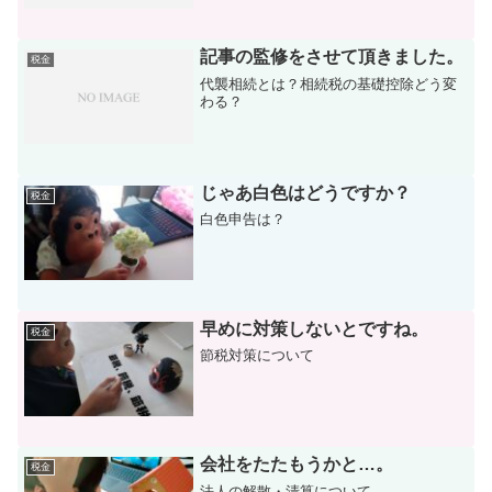
記事の監修をさせて頂きました。
税金
代襲相続とは？相続税の基礎控除どう変
わる？
じゃあ白色はどうですか？
税金
白色申告は？
早めに対策しないとですね。
税金
節税対策について
会社をたたもうかと…。
税金
法人の解散・清算について